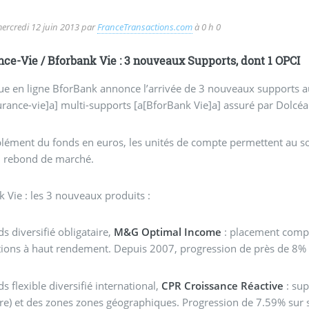
ercredi 12 juin 2013
par
FranceTransactions.com
à 0 h 0
ce-Vie / Bforbank Vie : 3 nouveaux Supports, dont 1 OPCI
e en ligne BforBank annonce l’arrivée de 3 nouveaux supports a
urance-vie]a] multi-supports [a[BforBank Vie]a] assuré par Dolcéa v
ément du fonds en euros, les unités de compte permettent au sousc
l rebond de marché.
 Vie : les 3 nouveaux produits :
s diversifié obligataire,
M&G Optimal Income
: placement compos
tions à haut rendement. Depuis 2007, progression de près de 8% 
s flexible diversifié international,
CPR Croissance Réactive
: sup
e) et des zones zones géographiques. Progression de 7.59% sur s