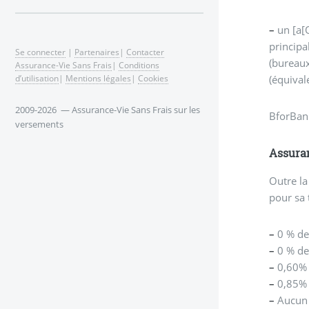
–
un [a[
principa
Se connecter
|
Partenaires
|
Contacter
(bureaux
Assurance-Vie Sans Frais
|
Conditions
d’utilisation
|
Mentions légales
|
Cookies
(équiva
2009-2026 — Assurance-Vie Sans Frais sur les
BforBan
versements
Assuran
Outre la
pour sa 
–
0 % de 
–
0 % de 
–
0,60% d
–
0,85% d
–
Aucun 