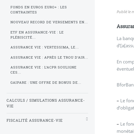
FONDS EN EUROS EURO+ : LES
Publié le
m
CONTRAINTES
NOUVEAU RECORD DE VERSEMENTS EN...
Assuran
ETF EN ASSURANCE-VIE : LE
PLÉBISCITÉ...
La banqu
d’[a[ass
ASSURANCE VIE : VERTESSIMA, LE...
ASSURANCE VIE : APRÈS LE TROU D’AIR...
En compl
ASSURANCE VIE : L’ACPR SOULIGNE
éventue
CES...
GAIPARE : UNE OFFRE DE BONUS DE...
BforBank
–
Le fond
CALCULS / SIMULATIONS ASSURANCE-
VIE
d’obliga
FISCALITÉ ASSURANCE-VIE
–
Le fond
monétair