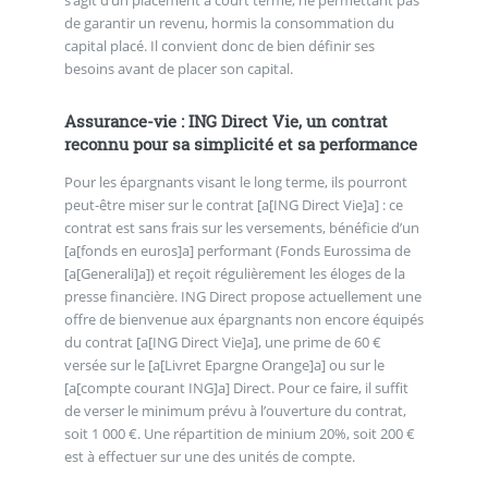
de garantir un revenu, hormis la consommation du
capital placé. Il convient donc de bien définir ses
besoins avant de placer son capital.
Assurance-vie : ING Direct Vie, un contrat
reconnu pour sa simplicité et sa performance
Pour les épargnants visant le long terme, ils pourront
peut-être miser sur le contrat [a[ING Direct Vie]a] : ce
contrat est sans frais sur les versements, bénéficie d’un
[a[fonds en euros]a] performant (Fonds Eurossima de
[a[Generali]a]) et reçoit régulièrement les éloges de la
presse financière. ING Direct propose actuellement une
offre de bienvenue aux épargnants non encore équipés
du contrat [a[ING Direct Vie]a], une prime de 60 €
versée sur le [a[Livret Epargne Orange]a] ou sur le
[a[compte courant ING]a] Direct. Pour ce faire, il suffit
de verser le minimum prévu à l’ouverture du contrat,
soit 1 000 €. Une répartition de minium 20%, soit 200 €
est à effectuer sur une des unités de compte.