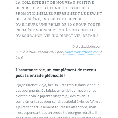
LA COLLECTE EST DE NOUVEAU POSITIVE
DEPUIS LE MOIS DERNIER. LES OFFRES
PROMOTIONNELLES REPRENNENT LE DEVANT
DE LA SCÈNE, ING DIRECT PROPOSE
D’AILLEURS UNE PRIME DE 60 € POUR TOUTE
PREMIÈRE SOUSCRIPTION À SON CONTRAT
D’ASSURANCE-VIE ING DIRECT VIE. DÉTAILS...
© stock.adobe.com
Publié le
jeudi 30 août 2012
par
FranceTransactions.com
à
0 h 0
L’assurance-vie, un complément de revenu
pour la retraite plébiscité !
L’[a[assurance-vie]a] fait un juste retour dans le coeur
des épargnants. Ce [a[placement]a] permet en effet
d’obtenir, via la [a[rente viagère]a], des revenus
complémentaires pour sa [a[retraite]a] à vie. Le [a[livret
A]a] retient actuellement toutes les attentions, mais
n’est cependant pas un produit d’épargne retraite. Il
s’agit d’un placement à court terme, ne permettant pas