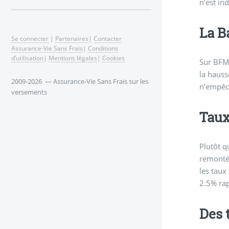
n’est in
La B
Se connecter
|
Partenaires
|
Contacter
Assurance-Vie Sans Frais
|
Conditions
d’utilisation
|
Mentions légales
|
Cookies
Sur BFM 
la hauss
2009-2026 — Assurance-Vie Sans Frais sur les
n’empêch
versements
Taux
Plutôt q
remonté 
les taux
2.5% rap
Des 