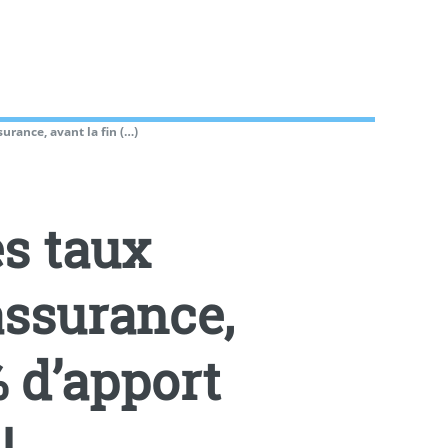
urance, avant la fin (…)
es taux
assurance,
% d’apport
!