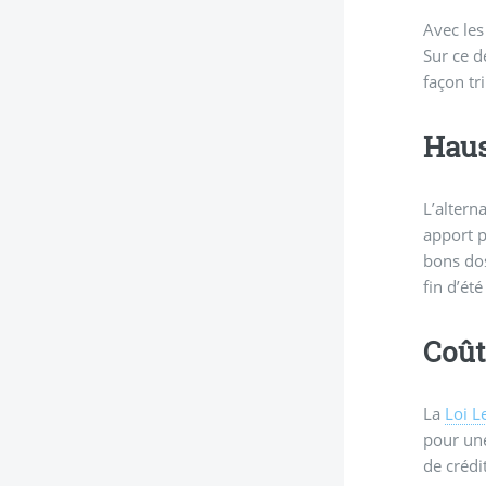
Avec le
Sur ce d
façon tr
Haus
L’altern
apport p
bons dos
fin d’ét
Coût
La
Loi 
pour une
de crédi