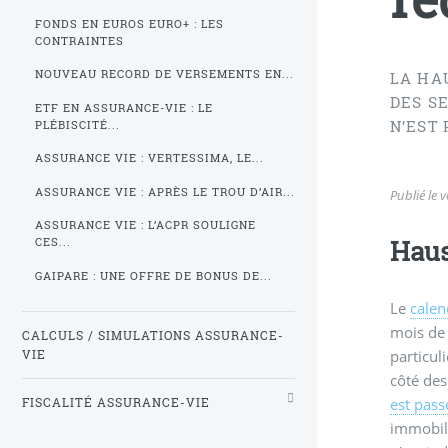
FONDS EN EUROS EURO+ : LES
CONTRAINTES
NOUVEAU RECORD DE VERSEMENTS EN...
LA HA
DES SE
ETF EN ASSURANCE-VIE : LE
N’EST 
PLÉBISCITÉ...
ASSURANCE VIE : VERTESSIMA, LE...
ASSURANCE VIE : APRÈS LE TROU D’AIR...
Publié le
v
ASSURANCE VIE : L’ACPR SOULIGNE
Haus
CES...
GAIPARE : UNE OFFRE DE BONUS DE...
Le
calen
mois de 
CALCULS / SIMULATIONS ASSURANCE-
particul
VIE
côté des
est pas
FISCALITÉ ASSURANCE-VIE
immobili