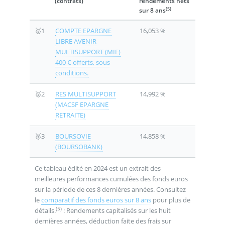
(contrats)
rendements nets
(5)
sur 8 ans
🥇1
COMPTE EPARGNE
16,053 %
LIBRE AVENIR
MULTISUPPORT (MIF)
400 € offerts, sous
conditions.
🥈2
RES MULTISUPPORT
14,992 %
(MACSF EPARGNE
RETRAITE)
🥉3
BOURSOVIE
14,858 %
(BOURSOBANK)
Ce tableau édité en 2024 est un extrait des
meilleures performances cumulées des fonds euros
sur la période de ces 8 dernières années. Consultez
le
comparatif des fonds euros sur 8 ans
pour plus de
(5)
détails.
: Rendements capitalisés sur les huit
dernières années, déduction faite des frais sur