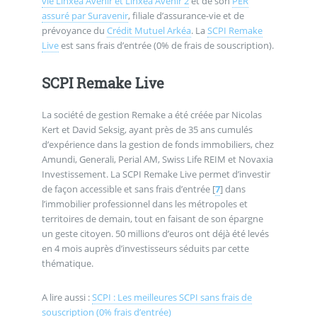
vie Linxea Avenir et Linxea Avenir 2
et de son
PER
assuré par Suravenir
, filiale d’assurance-vie et de
prévoyance du
Crédit Mutuel Arkéa
. La
SCPI Remake
Live
est sans frais d’entrée (0% de frais de souscription).
SCPI Remake Live
La société de gestion Remake a été créée par Nicolas
Kert et David Seksig, ayant près de 35 ans cumulés
d’expérience dans la gestion de fonds immobiliers, chez
Amundi, Generali, Perial AM, Swiss Life REIM et Novaxia
Investissement. La SCPI Remake Live permet d’investir
de façon accessible et sans frais d’entrée
[
7
]
dans
l’immobilier professionnel dans les métropoles et
territoires de demain, tout en faisant de son épargne
un geste citoyen. 50 millions d’euros ont déjà été levés
en 4 mois auprès d’investisseurs séduits par cette
thématique.
A lire aussi :
SCPI : Les meilleures SCPI sans frais de
souscription (0% frais d’entrée)