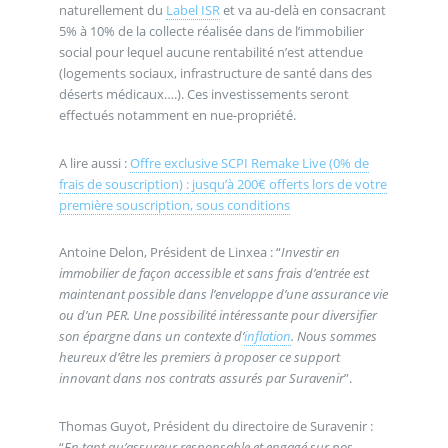
naturellement du
Label ISR
et va au-delà en consacrant
5% à 10% de la collecte réalisée dans de l’immobilier
social pour lequel aucune rentabilité n’est attendue
(logements sociaux, infrastructure de santé dans des
déserts médicaux….). Ces investissements seront
effectués notamment en nue-propriété.
A lire aussi :
Offre exclusive SCPI Remake Live (0% de
frais de souscription) : jusqu’à 200€ offerts lors de votre
première souscription, sous conditions
Antoine Delon, Président de Linxea : “
Investir en
immobilier de façon accessible et sans frais d’entrée est
maintenant possible dans l’enveloppe d’une assurance vie
ou d’un PER. Une possibilité intéressante pour diversifier
son épargne dans un contexte d’
inflation
. Nous sommes
heureux d’être les premiers à proposer ce support
innovant dans nos contrats assurés par Suravenir
”.
Thomas Guyot, Président du directoire de Suravenir :
“
En tant qu’assureur responsable et engagé sur nos