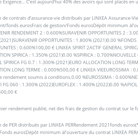
e Exigence… C’est aujourd’hui 40% des avoirs qui sont placés en 
n de contrats d’assurance-vie distribués par LINXEA Assurance-Vi
nt/fonds eurosFrais de gestion/Fonds eurosDépôt minimum àl’o
NIR RENDEMENT 2 : 0.600%SURAVENIR OPPORTUNITES 2 : 3.0
(2021)SURAVENIR OPPORTUNITES : 1.800% (2021)0.00 %FONDS
NITES : 0.600%100,00 € LINXEA SPIRIT 2ACTIF GENERAL SPIRIC
ION SPIRICA : 1.350% (2021)0.00 %SPIRICA : 0.700%NOUVELLE 
 SPIRICA FG 0.7 : 1.300% (2021)EURO ALLOCATION LONG TERME
ION LONG TERME : 0.000%500,00 € LINXEA VIEEUROSSIMA : 0.80
e rendement soumis à conditions.0.00 %EUROSSIMA : 0.600%NE
 FG 060 : 1.300% (2022)EUROFLEX : 1.400% (2022)0.00 %APICI
00,00 €
rnier rendement publié, net des frais de gestion du contrat sur le
on de PER distribués par LINXEA PERRendement 2021fonds euros(*
/Fonds eurosDépôt minimum àl’ouverture du contrat LINXEA PE