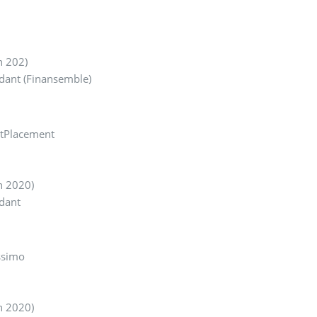
n 202)
dant (Finansemble)
tPlacement
n 2020)
dant
ssimo
n 2020)