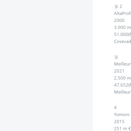
🥈 2
AltaProf
2000
3.000 m
51.000(f
Cosevad 
🥉
Meilleu
2021
2.500 m
47.652(f
Meilleur
4
Yomoni
2015
251 m 