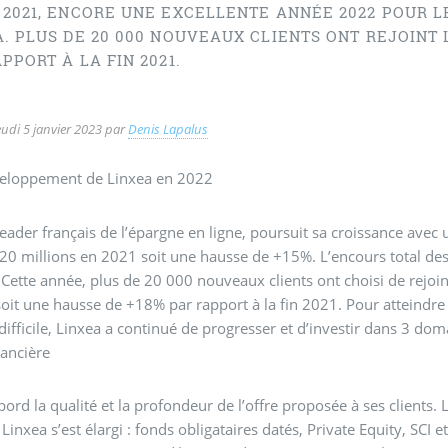
 2021, ENCORE UNE EXCELLENTE ANNÉE 2022 POUR 
. PLUS DE 20 000 NOUVEAUX CLIENTS ONT REJOINT L
PPORT À LA FIN 2021.
eudi 5 janvier 2023
par
Denis Lapalus
veloppement de Linxea en 2022
leader français de l’épargne en ligne, poursuit sa croissance avec
20 millions en 2021 soit une hausse de +15%. L’encours total des 
 Cette année, plus de 20 000 nouveaux clients ont choisi de rejoi
 soit une hausse de +18% par rapport à la fin 2021. Pour atteindr
ifficile, Linxea a continué de progresser et d’investir dans 3 dom
nancière
bord la qualité et la profondeur de l’offre proposée à ses clients.
 Linxea s’est élargi : fonds obligataires datés, Private Equity, SCI