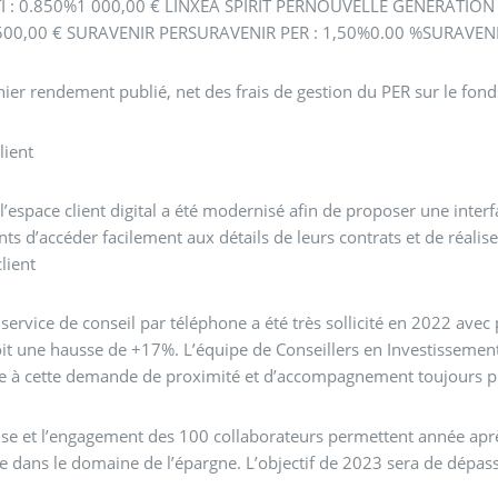
 : 0.850%1 000,00 € LINXEA SPIRIT PERNOUVELLE GENERATION
00,00 € SURAVENIR PERSURAVENIR PER : 1,50%0.00 %SURAVENIR
rnier rendement publié, net des frais de gestion du PER sur le fon
lient
 l’espace client digital a été modernisé afin de proposer une inter
ts d’accéder facilement aux détails de leurs contrats et de réal
lient
e service de conseil par téléphone a été très sollicité en 2022 av
it une hausse de +17%. L’équipe de Conseillers en Investissement
e à cette demande de proximité et d’accompagnement toujours pl
ise et l’engagement des 100 collaborateurs permettent année apr
e dans le domaine de l’épargne. L’objectif de 2023 sera de dépas