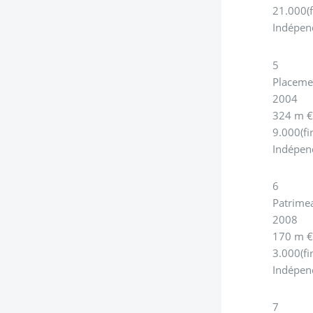
21.000(f
Indépen
5
Placeme
2004
324 m 
9.000(fi
Indépen
6
Patrime
2008
170 m 
3.000(fi
Indépen
7