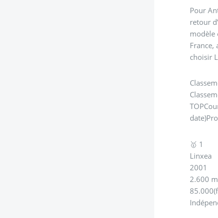
Pour Ant
retour d
modèle e
France, 
choisir 
Classeme
Classeme
TOPCourt
date)Pro
🥇 1
Linxea
2001
2.600 m
85.000(f
Indépen