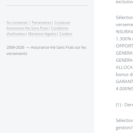
exclusiv
Sélectio
Se connecter
|
Partenaires
|
Contacter
verseme
Assurance-Vie Sans Frais
|
Conditions
%SURAVE
d’utilisation
|
Mentions légales
|
Cookies
1.300% 
OPPORTU
2009-2026 — Assurance-Vie Sans Frais sur les
GENERAT
versements
GENERAL
ALLOCAT
bonus d
GARANTI
4.000%5
(1) : De
Sélecti
gestion