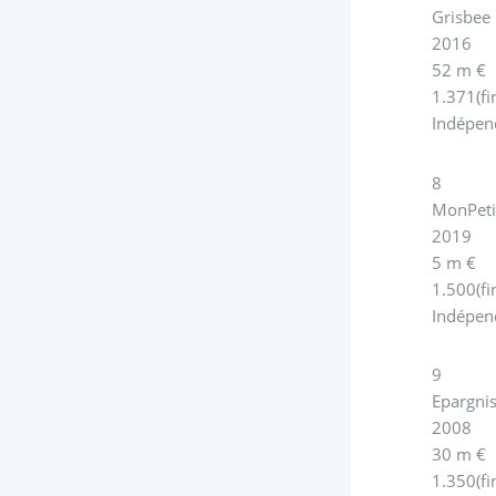
Grisbee
2016
52 m €
1.371(fi
Indépen
8
MonPeti
2019
5 m €
1.500(fi
Indépen
9
Epargni
2008
30 m €
1.350(fi