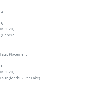
its
 €
in 2020)
(Generali)
rTaux Placement
 €
in 2020)
Taux (fonds Silver Lake)
€