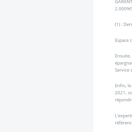
GARANTI
2.000%5
(1) : De
Espace c
Ensuite,
épargnan
Service c
Enfin, l
2021, so
répondr
L’expert
référenc