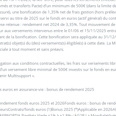
és et transferts Pacte) d’un minimum de 500€ (dans la limite d
uré), une bonification de 1,35% net de frais gestion (hors prélè
 servi au titre de 2025 sur le fonds en euros (actif général) du c
se retenue : rendement net 2024 de 3,35%. Tout mouvement de dé
ur aux versements intervenus entre le 01/06 et 15/11/2025 entraî
ant de la bonification. Cette bonification sera appliquée au 31/12
trat(s) objet(s) du (des) versements(s) éligible(s) à cette date. La M
iale à tout moment et sans préavis.
gation aux conditions contractuelles, les frais sur versements 
d’un versement libre minimal de 500€ investis sur le fonds en eur
enir Multisupport ».
s euros en assurance-vie : bonus de rendement 2025
endement fonds euros 2025 et 2026Fonds euros : bonus de rend
reursContrats/fonds euros (1)Bonus 2025 (*)Applicable en 202
EPNORTIA Panthéa Viede +1% à +1.8%✅AG2R La MondialeVivép