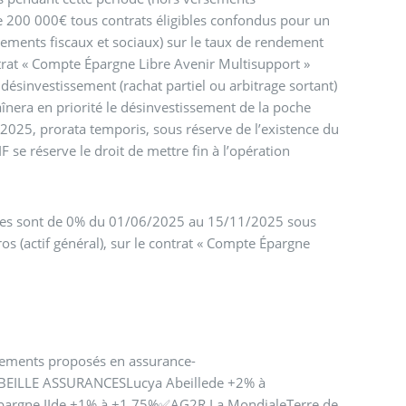
e 200 000€ tous contrats éligibles confondus pour un
vements fiscaux et sociaux) sur le taux de rendement
ontrat « Compte Épargne Libre Avenir Multisupport »
sinvestissement (rachat partiel ou arbitrage sortant)
nera en priorité le désinvestissement de la poche
/2025, prorata temporis, sous réserve de l’existence du
IF se réserve le droit de mettre fin à l’opération
libres sont de 0% du 01/06/2025 au 15/11/2025 sous
os (actif général), sur le contrat « Compte Épargne
ements proposés en assurance-
6ABEILLE ASSURANCESLucya Abeillede +2% à
argne IIde +1% à +1.75%✅AG2R La MondialeTerre de