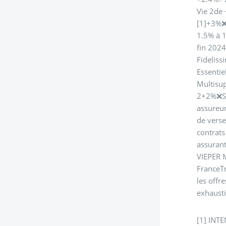
Vie 2de
[1]+3%❌
1.5% à 
fin 202
Fideliss
Essenti
Multisu
2+2%❌SO
assureur
de verse
contrat
assuran
VIEPER 
FranceTr
les offr
exhausti
[1] INTE