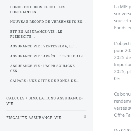
La MIF p
FONDS EN EUROS EURO+ : LES
CONTRAINTES
sur vers
souscrip
NOUVEAU RECORD DE VERSEMENTS EN...
Fonds eu
ETF EN ASSURANCE-VIE : LE
PLÉBISCITÉ...
L’object
ASSURANCE VIE : VERTESSIMA, LE...
pour 202
ASSURANCE VIE : APRÈS LE TROU D’AIR...
2025 de
Importan
ASSURANCE VIE : L’ACPR SOULIGNE
2025, pl
CES...
0%
GAIPARE : UNE OFFRE DE BONUS DE...
Ce bonus
CALCULS / SIMULATIONS ASSURANCE-
rendemen
VIE
versés s
Offre T
FISCALITÉ ASSURANCE-VIE
Du 01/06