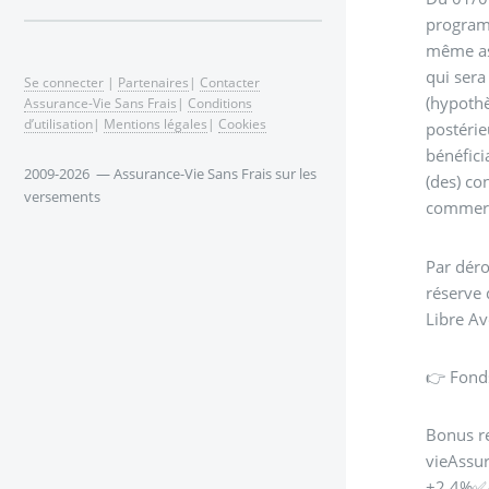
programm
même ass
qui sera
Se connecter
|
Partenaires
|
Contacter
(hypothè
Assurance-Vie Sans Frais
|
Conditions
d’utilisation
|
Mentions légales
|
Cookies
postérie
bénéfici
2009-2026 — Assurance-Vie Sans Frais sur les
(des) con
versements
commerc
Par déro
réserve 
Libre Av
👉 Fond
Bonus r
vieAssu
+2.4%✅A