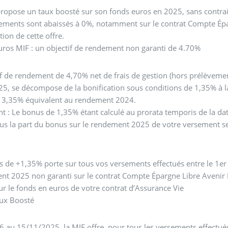
ropose un taux boosté sur son fonds euros en 2025, sans contrai
ements sont abaissés à 0%, notamment sur le contrat Compte Épa
tion de cette offre.
ros MIF : un objectif de rendement non garanti de 4.70%
if de rendement de 4,70% net de frais de gestion (hors prélèvemen
5, se décompose de la bonification sous conditions de 1,35% à l
 3,35% équivalent au rendement 2024.
t : Le bonus de 1,35% étant calculé au prorata temporis de la dat
us la part du bonus sur le rendement 2025 de votre versement se
 de +1,35% porte sur tous vos versements effectués entre le 1er 
t 2025 non garanti sur le contrat Compte Épargne Libre Avenir 
ur le fonds en euros de votre contrat d’Assurance Vie
aux Boosté
 au 15/11/2025, la MIF offre, pour tous les versements effectué