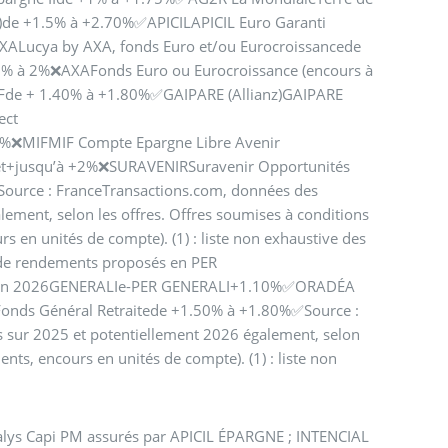
)de +1.5% à +2.70%✅APICILAPICIL Euro Garanti
ALucya by AXA, fonds Euro et/ou Eurocroissancede
% à 2%❌AXAFonds Euro ou Eurocroissance (encours à
de + 1.40% à +1.80%✅GAIPARE (Allianz)GAIPARE
ect
❌MIFMIF Compte Epargne Libre Avenir
jusqu’à +2%❌SURAVENIRSuravenir Opportunités
urce : FranceTransactions.com, données des
lement, selon les offres. Offres soumises à conditions
 en unités de compte). (1) : liste non exhaustive des
 de rendements proposés en PER
able en 2026GENERALIe-PER GENERALI+1.10%✅ORADÉA
nds Général Retraitede +1.50% à +1.80%✅Source :
s sur 2025 et potentiellement 2026 également, selon
ts, encours en unités de compte). (1) : liste non
ralys Capi PM assurés par APICIL ÉPARGNE ; INTENCIAL