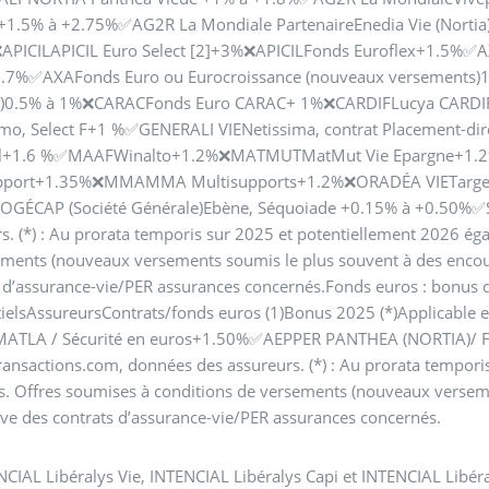
 +1.5% à +2.75%✅AG2R La Mondiale PartenaireEnedia Vie (Nortia
APICILAPICIL Euro Select [2]+3%❌APICILFonds Euroflex+1.5%✅AX
1.7%✅AXAFonds Euro ou Eurocroissance (nouveaux versements)1
4)0.5% à 1%❌CARACFonds Euro CARAC+ 1%❌CARDIFLucya CARDIF
imo, Select F+1 %✅GENERALI VIENetissima, contrat Placement-dir
el+1.6 %✅MAAFWinalto+1.2%❌MATMUTMatMut Vie Epargne+1.2%
pport+1.35%❌MMAMMA Multisupports+1.2%❌ORADÉA VIETarget+
GÉCAP (Société Générale)Ebène, Séquoiade +0.15% à +0.50%✅So
s. (*) : Au prorata temporis sur 2025 et potentiellement 2026 éga
ments (nouveaux versements soumis le plus souvent à des encours
s d’assurance-vie/PER assurances concernés.Fonds euros : bonus
tielsAssureursContrats/fonds euros (1)Bonus 2025 (*)Applic
MATLA / Sécurité en euros+1.50%✅AEPPER PANTHEA (NORTIA)/ Fo
ansactions.com, données des assureurs. (*) : Au prorata tempori
es. Offres soumises à conditions de versements (nouveaux versemen
ve des contrats d’assurance-vie/PER assurances concernés.
NCIAL Libéralys Vie, INTENCIAL Libéralys Capi et INTENCIAL Libé