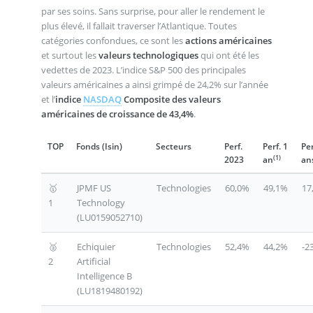
par ses soins. Sans surprise, pour aller le rendement le
plus élevé, il fallait traverser l’Atlantique. Toutes
catégories confondues, ce sont les
actions américaines
et surtout les
valeurs technologiques
qui ont été les
vedettes de 2023. L’indice S&P 500 des principales
valeurs américaines a ainsi grimpé de 24,2% sur l’année
et l’
indice
NASDAQ
Composite des valeurs
américaines de croissance de 43,4%
.
TOP
Fonds (Isin)
Secteurs
Perf.
Perf. 1
Per
(1)
2023
an
an
🥇
JPMF US
Technologies
60,0%
49,1%
17
1
Technology
(LU0159052710)
🥈
Echiquier
Technologies
52,4%
44,2%
-2
2
Artificial
Intelligence B
(LU1819480192)