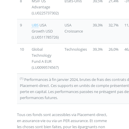
8
MSIF US
Etats-Unis
39,5%
21,4%
-3
Advantage
(LU0225737302)
9
UBS
USA
USA
39,3%
32,7%
11
Growth USD
Croissance
(LU0511785726)
10
Global
Technologies
39,3%
26,0%
46
Technology
Fund A EUR
(LU0099574567)
(1)
Performances à fin janvier 2024, brutes de frais des contrats d
Placement-direct. Ces supports en unités de compte présentent
perte en capital. Les performances passées ne présagent pas de
performances futures.
Tous ces fonds sont accessibles via Placement-direct,
en assurance-vie ou via un PER assurance. Et comme
les choses sont bien faites, pour les épargnants non