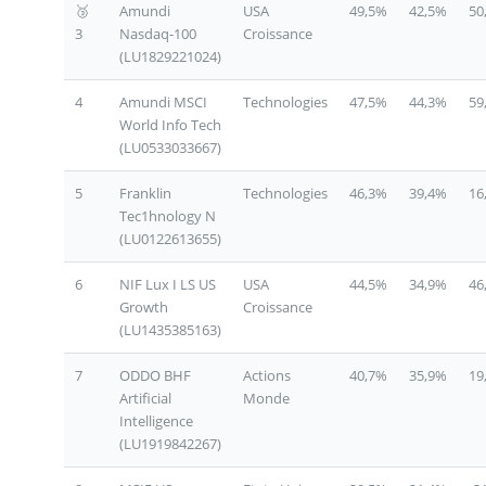
🥉
Amundi
USA
49,5%
42,5%
50
3
Nasdaq-100
Croissance
(LU1829221024)
4
Amundi MSCI
Technologies
47,5%
44,3%
59
World Info Tech
(LU0533033667)
5
Franklin
Technologies
46,3%
39,4%
16
Tec1hnology N
(LU0122613655)
6
NIF Lux I LS US
USA
44,5%
34,9%
46
Growth
Croissance
(LU1435385163)
7
ODDO BHF
Actions
40,7%
35,9%
19
Artificial
Monde
Intelligence
(LU1919842267)